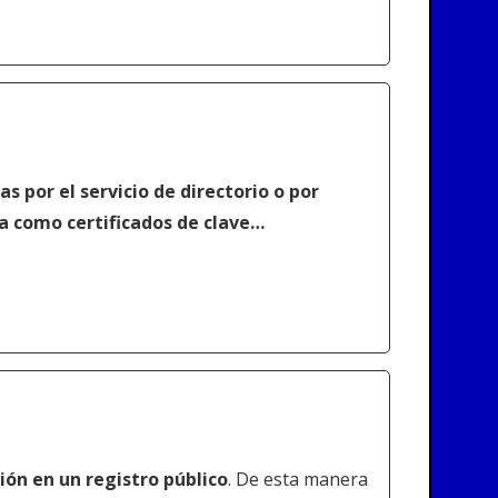
s por el servicio de directorio o por
a como certificados de clave…
ión en un registro público
. De esta manera