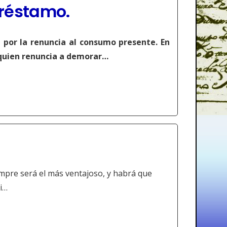
préstamo
.
a por la renuncia al consumo presente. En
o quien renuncia a demorar…
empre será el más ventajoso, y habrá que
ri…