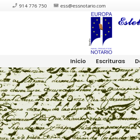
914 776 750
ess@essnotario.com
Inicio
Escrituras
D