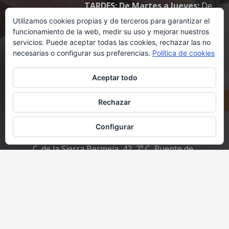
TARDES: De Martes a Jueves:
De
17:00 a 19:00 h.
Utilizamos cookies propias y de terceros para garantizar el
funcionamiento de la web, medir su uso y mejorar nuestros
servicios. Puede aceptar todas las cookies, rechazar las no
necesarias o configurar sus preferencias.
Política de cookies
Contacto
Aceptar todo
ess@essnotario.com
Rechazar
+34 914 77 67 50
Configurar
C. de la Sierra Bermeja, 42, 2º C, Puente de
Vallecas, 28018 Madrid